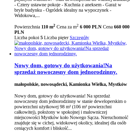
- Cztery ustawne pokoje - Kuchnia z aneksem - Garaż w
bryle budynku - Ogródek idealny na wypoczynek -
Widokowa,...
2
2
Powierzchnia
110 m
Cena za m
6 000 PLN
Cena
660 000
PLN
Liczba pokoi
5
Liczba pięter
Szczegóły
Nowy dom, gotowy do użytkowania!Na
sprzedaż nowoczesny dom jednorodzinny.
małopolskie, nowosądecki, Kamionka Wielka, Mystków
Nowy dom, gotowy do użytkowania! Na sprzedaż
nowoczesny dom jednorodzinny w stanie deweloperskim o
powierzchni użytkowej 98 m² (106 m² powierzchni
całkowitej), położony w spokojnej i malowniczej
miejscowości Mystków koło Nowego Sącza. Nieruchomość
znajduje się w cichej, widokowej okolicy, idealnej dla osób
ceniących komfort i bliskość...