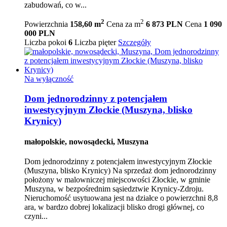
zabudowań, co w...
2
2
Powierzchnia
158,60 m
Cena za m
6 873 PLN
Cena
1 090
000 PLN
Liczba pokoi
6
Liczba pięter
Szczegóły
Na wyłączność
Dom jednorodzinny z potencjałem
inwestycyjnym Złockie (Muszyna, blisko
Krynicy)
małopolskie, nowosądecki, Muszyna
Dom jednorodzinny z potencjałem inwestycyjnym Złockie
(Muszyna, blisko Krynicy) Na sprzedaż dom jednorodzinny
położony w malowniczej miejscowości Złockie, w gminie
Muszyna, w bezpośrednim sąsiedztwie Krynicy-Zdroju.
Nieruchomość usytuowana jest na działce o powierzchni 8,8
ara, w bardzo dobrej lokalizacji blisko drogi głównej, co
czyni...