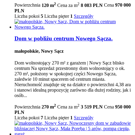
2
2
Powierzchnia
120 m
Cena za m
8 083 PLN
Cena
970 000
PLN
Liczba pokoi
5
Liczba pięter
1
Szczegóły
Dom w pobliżu centrum Nowego Sącza.
małopolskie, Nowy Sącz
Dom wolnostojący 270 m² z garażem | Nowy Sącz blisko
centrum Na sprzedaż przestronny dom wolnostojący o ok.
270 m², położony w spokojnej części Nowego Sącza,
zaledwie 10 minut spacerem od centrum miasta.
Nieruchomość znajduje się na działce o powierzchni 4,38 ara
i stanowi idealną propozycję zarówno dla dużej rodziny, jak i
osób...
2
2
Powierzchnia
270 m
Cena za m
3 519 PLN
Cena
950 000
PLN
Liczba pokoi
7
Liczba pięter
1
Szczegóły