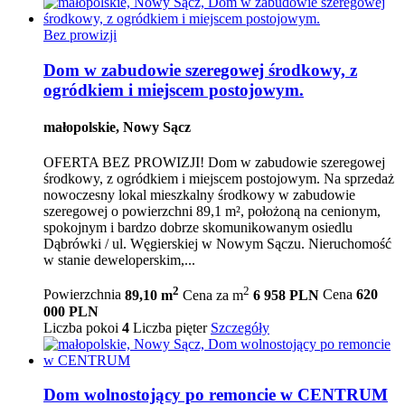
Bez prowizji
Dom w zabudowie szeregowej środkowy, z
ogródkiem i miejscem postojowym.
małopolskie, Nowy Sącz
OFERTA BEZ PROWIZJI! Dom w zabudowie szeregowej
środkowy, z ogródkiem i miejscem postojowym. Na sprzedaż
nowoczesny lokal mieszkalny środkowy w zabudowie
szeregowej o powierzchni 89,1 m², położoną na cenionym,
spokojnym i bardzo dobrze skomunikowanym osiedlu
Dąbrówki / ul. Węgierskiej w Nowym Sączu. Nieruchomość
w stanie deweloperskim,...
2
2
Powierzchnia
89,10 m
Cena za m
6 958 PLN
Cena
620
000 PLN
Liczba pokoi
4
Liczba pięter
Szczegóły
Dom wolnostojący po remoncie w CENTRUM