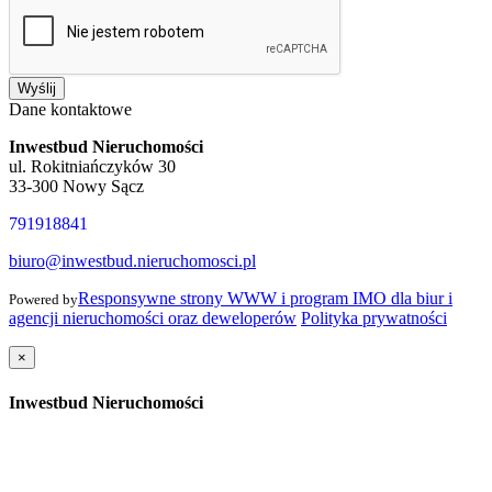
Wyślij
Dane kontaktowe
Inwestbud Nieruchomości
ul. Rokitniańczyków 30
33-300 Nowy Sącz
791918841
biuro@inwestbud.nieruchomosci.pl
Responsywne strony WWW i program IMO dla biur i
Powered by
agencji nieruchomości oraz deweloperów
Polityka prywatności
×
Inwestbud Nieruchomości