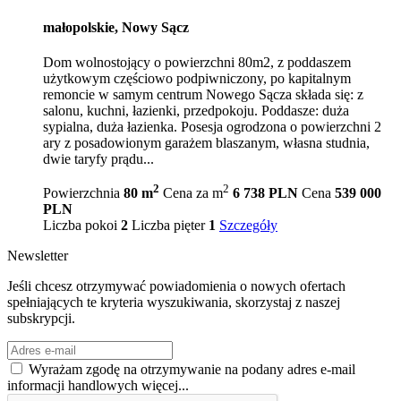
małopolskie, Nowy Sącz
Dom wolnostojący o powierzchni 80m2, z poddaszem
użytkowym częściowo podpiwniczony, po kapitalnym
remoncie w samym centrum Nowego Sącza składa się: z
salonu, kuchni, łazienki, przedpokoju. Poddasze: duża
sypialna, duża łazienka. Posesja ogrodzona o powierzchni 2
ary z posadowionym garażem blaszanym, własna studnia,
dwie taryfy prądu...
2
2
Powierzchnia
80 m
Cena za m
6 738 PLN
Cena
539 000
PLN
Liczba pokoi
2
Liczba pięter
1
Szczegóły
Newsletter
Jeśli chcesz otrzymywać powiadomienia o nowych ofertach
spełniających te kryteria wyszukiwania, skorzystaj z naszej
subskrypcji.
Wyrażam zgodę na otrzymywanie na podany adres e-mail
informacji handlowych
więcej...