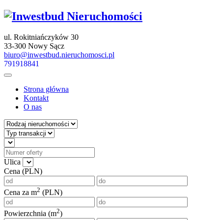
ul. Rokitniańczyków 30
33-300 Nowy Sącz
biuro@inwestbud.nieruchomosci.pl
791918841
Strona główna
Kontakt
O nas
Ulica
Cena (PLN)
2
Cena za m
(PLN)
2
Powierzchnia (m
)