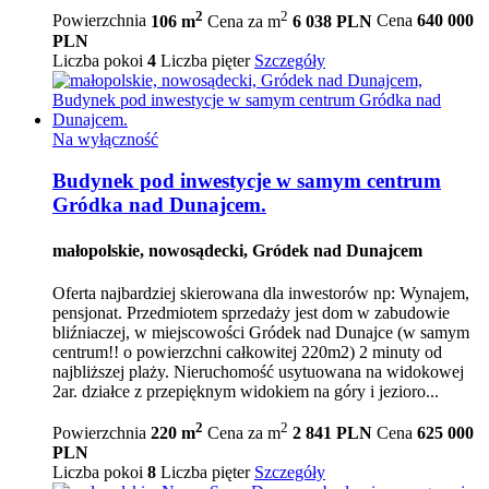
2
2
Powierzchnia
106 m
Cena za m
6 038 PLN
Cena
640 000
PLN
Liczba pokoi
4
Liczba pięter
Szczegóły
Na wyłączność
Budynek pod inwestycje w samym centrum
Gródka nad Dunajcem.
małopolskie, nowosądecki, Gródek nad Dunajcem
Oferta najbardziej skierowana dla inwestorów np: Wynajem,
pensjonat. Przedmiotem sprzedaży jest dom w zabudowie
bliźniaczej, w miejscowości Gródek nad Dunajce (w samym
centrum!! o powierzchni całkowitej 220m2) 2 minuty od
najbliższej plaży. Nieruchomość usytuowana na widokowej
2ar. działce z przepięknym widokiem na góry i jezioro...
2
2
Powierzchnia
220 m
Cena za m
2 841 PLN
Cena
625 000
PLN
Liczba pokoi
8
Liczba pięter
Szczegóły