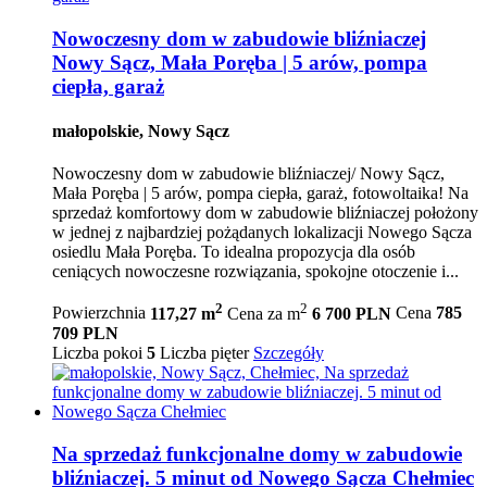
Nowoczesny dom w zabudowie bliźniaczej
Nowy Sącz, Mała Poręba | 5 arów, pompa
ciepła, garaż
małopolskie, Nowy Sącz
Nowoczesny dom w zabudowie bliźniaczej/ Nowy Sącz,
Mała Poręba | 5 arów, pompa ciepła, garaż, fotowoltaika! Na
sprzedaż komfortowy dom w zabudowie bliźniaczej położony
w jednej z najbardziej pożądanych lokalizacji Nowego Sącza
osiedlu Mała Poręba. To idealna propozycja dla osób
ceniących nowoczesne rozwiązania, spokojne otoczenie i...
2
2
Powierzchnia
117,27 m
Cena za m
6 700 PLN
Cena
785
709 PLN
Liczba pokoi
5
Liczba pięter
Szczegóły
Na sprzedaż funkcjonalne domy w zabudowie
bliźniaczej. 5 minut od Nowego Sącza Chełmiec