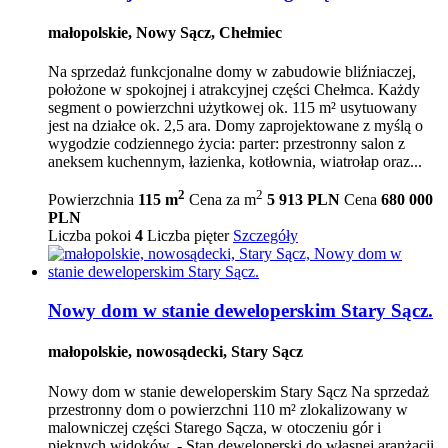
małopolskie, Nowy Sącz, Chełmiec
Na sprzedaż funkcjonalne domy w zabudowie bliźniaczej,
położone w spokojnej i atrakcyjnej części Chełmca. Każdy
segment o powierzchni użytkowej ok. 115 m² usytuowany
jest na działce ok. 2,5 ara. Domy zaprojektowane z myślą o
wygodzie codziennego życia: parter: przestronny salon z
aneksem kuchennym, łazienka, kotłownia, wiatrołap oraz...
2
2
Powierzchnia
115 m
Cena za m
5 913 PLN
Cena
680 000
PLN
Liczba pokoi
4
Liczba pięter
Szczegóły
Nowy dom w stanie deweloperskim Stary Sącz.
małopolskie, nowosądecki, Stary Sącz
Nowy dom w stanie deweloperskim Stary Sącz Na sprzedaż
przestronny dom o powierzchni 110 m² zlokalizowany w
malowniczej części Starego Sącza, w otoczeniu gór i
pięknych widoków. - Stan deweloperski do własnej aranżacji